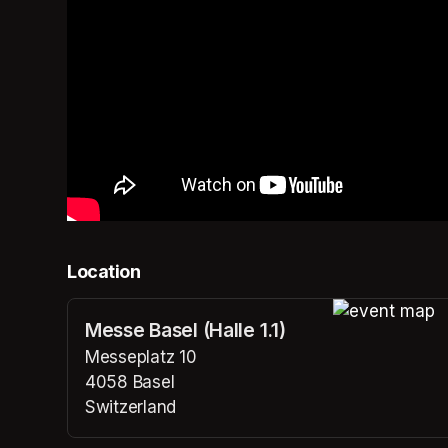
Location
Messe Basel (Halle 1.1)
(opens in a n
Messeplatz 10
4058 Basel
Switzerland
(opens in a new tab)