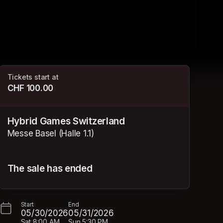
Tickets start at
CHF 100.00
Hybrid Games Switzerland
Messe Basel (Halle 1.1)
The sale has ended
Start
End
05/30/2026
05/31/2026
Sat
8:00 AM
Sun
5:30 PM